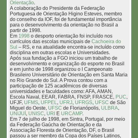
Orientação
.
A colaboração do Presidente da Federação
Portuguesa de Orientação Higino Esteves, membro
do conselho da IOF, foi de fundamental importância
para o desenvolvimento da orientação no Brasil a
partir de 1998.
Em
1998
o desporto orientação foi incluído nos
currículos das escolas municipais de
Cachoeira do
Sul
– RS, e na atualidade encontra-se incluído como
disciplina em outras escolas e Universidades.
Após sua fundação a FGO iniciou um trabalho de
desenvolvimento e organização do esporte no Brasil
e em junho de 1998 organizou o I Campeonato
Brasileiro Universitário de Orientação em Santa Maria
no Rio Grande do Sul. A Prova contou com a
participação de 125 acadêmicos de diversas
universidades e faculdades como: AFA, AMAN,
Escola Naval, EEAR, FABRA, FNSP, FRASCE,
PUC
,
UFJF,
UFMS
,
UFPEL
,
UFRJ
,
UFRGS
,
UFSC
de São
Miguel do Oeste,
UFSC
de Florianópolis,
ULBRA
,
UNIJUÍ
,
UNISC
,
URI
E
URCAMP
.
Em 7 de julho de 1998, em Sintra, Portugal, por meio
da Federação Gaúcha de Orientação e da
Associação Floresta de Orientação, DF, o Brasil
passou a ser membro da Copa dos Países Latinos,