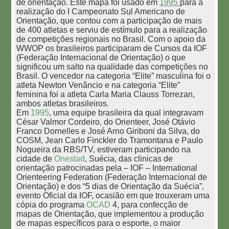
de orientação. Este mapa foi usado em
1995
para a
realização do I Campeonato Sul Americano de
Orientação, que contou com a participação de mais
de 400 atletas e serviu de estímulo para a realização
de competições regionais no Brasil. Com o apoio da
WWOP os brasileiros participaram de Cursos da IOF
(Federação Internacional de Orientação) o que
significou um salto na qualidade das competições no
Brasil. O vencedor na categoria “Elite” masculina foi o
atleta Newton Venâncio e na categoria “Elite”
feminina foi a atleta Carla Maria Clauss Torrezan,
ambos atletas brasileiros.
Em
1995
, uma equipe brasileira da qual integravam
César Valmor Cordeiro, do Orienteer, José Otávio
Franco Dornelles e José Arno Giriboni da Silva, do
COSM, Jean Carlo Finckler do Tramontana e Paulo
Nogueira da RBS/TV, estiveram participando na
cidade de
Onestad
, Suécia, das clinicas de
orientação patrocinadas pela – IOF – International
Orienteering Federation (Federação Internacional de
Orientação) e dos “5 dias de Orientação da Suécia”,
evento Oficial da IOF, ocasião em que trouxeram uma
cópia do programa
OCAD
4, para confecção de
mapas de Orientação, que implementou a produção
de mapas específicos para o esporte, o maior