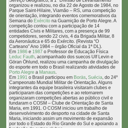
Serviço Geográfico, a 1ª Divisão de Levantamento
organizou e realizou, no dia 22 de Agosto de 1984, no
Parque Saint-Hilaire, Viamão – RS, uma competição
de orientação, integrando eventos comemorativos da
Semana do
Exército
na Guarnição de Porto Alegre. A
competição contou com a participação de 14
entidades Civis e Militares, com a presença de 99
competidores, sendo 22 civis, 4 da Brigada Militar, 8
da Aeronáutica e 65 do Exército. (Revista “O
Carteano” Ano 1984 – órgão Oficial da 1ª DL).
Em
1986
e
1987
o Professor de Educação Física
Leduc Fauth
, acompanhado dos suecos Ulf Levin e
Göran Öhlund, realizou uma campanha de divulgação
do esporte em todo o Brasil realizando atividades de
Porto Alegre
a
Manaus
.
Em
1991
o Brasil participou em
Boräs
,
Suécia
, do 24º
Campeonato Mundial Militar de Orientação. Alguns
integrantes da equipe brasileira visitaram clubes e
participaram das competições e ao retornarem
organizaram competições abertas ao público civil e
fundaram o COSM – Clube de Orientação de Santa
Maria, em 1991. O COSM iniciou um trabalho de
desenvolvimento do desporto na cidade de Santa
Maria, iniciando assim um movimento de expansão
por todo o Estado do Rio Grande do Sul e apoiando a