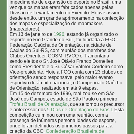
impedimento de expansão do esporte no Brasil, uma
vez que os mapas eram fabricados apenas pelas
Divisão de Levantamento do Exército. Houve assim,
desde então, um grande aprimoramento na confecção
dos mapas e especialização de mapmakers
(mapeadores).
Em 13 de janeiro de
1996
, estando já organizado o
esporte no Rio Grande do Sul , foi fundada a FGO -
Federação Gaúcha de Orientação, na cidade de
Caxias do Sul-RS, com reunião dos membros dos
Clubes Orienteer, COSM, RVCO e Tramontana,
sendo eleitos o Sr. José Otávio Franco Dornelles
como Presidente e o Sr. César Valmor Cordeiro como
Vice-presidente. Hoje a FGO conta com 23 clubes de
orientação sendo responsável pelo maior evento
esportivo de âmbito nacional, o Campeonato Gaúcho
de Orientação, realizado em até 9 etapas.
Em 15 de dezembro de 1996, realizou-se em São
José dos Campos, estado de São Paulo o primeiro
Troféu Brasil de Orientação
, que se tornou o precursor
e antecessor dos
5 Dias de Orientação do Brasil
. Esta
competição culminou com uma reunião, com a
presença de inúmeras personalidades do esporte,
onde foram definidos os primeiros passos para a
criação da CBO,
Confederação Brasileira de