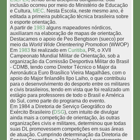
inclusão ocorreu por meio do Ministério de Educação
e Cultura,
MEC
. Nesta Escola, neste mesmo ano, é
editada a primeira publicação técnica brasileira sobre
o esporte orientação.
A partir de
1983
alguns mapeadores nórdicos,
auxiliaram na elaboração de mapas de orientação.
Destacamos o apoio de Peo Bengtsson (sueco) por
meio da
World Wide Orienteering Promotion
(WWOP)
Em
1983
foi realizado em
Curitiba
, PR, o XVII
Campeonato Mundial Militar de Orientação, sob a
organização da Comissão Desportiva Militar do Brasil
- CDMB, tendo como Diretor Técnico o Major da
Aeronáutica Euro Brasílico Vieira Magalhães, com o
apoio do Major finlandês Ilpo Laiho, o que contribuiu
para o desenvolvimento do desporto entre os militares
e civis brasileiros, tendo em vista que foi realizado um
estágio para professores de todo o Brasil e América
do Sul, como parte do programa do evento.
Em 1984 a Diretoria de Serviço Geográfico do
Exército Brasileiro (
DSG
), com intuito de divulgar
ainda mais a competição de orientação, às outras
organizações civis e militares, determinou que todas
suas DL promovessem competições em suas áreas
de atuação. Cumprindo determinação da Diretoria de