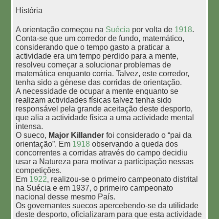
História
A orientação começou na
Suécia
por volta de
1918
.
Conta-se que um corredor de fundo, matemático,
considerando que o tempo gasto a praticar a
actividade era um tempo perdido para a mente,
resolveu começar a solucionar problemas de
matemática enquanto corria. Talvez, este corredor,
tenha sido a génese das corridas de orientação.
A necessidade de ocupar a mente enquanto se
realizam actividades físicas talvez tenha sido
responsável pela grande aceitação deste desporto,
que alia a actividade física a uma actividade mental
intensa.
O sueco,
Major Killander
foi considerado o “pai da
orientação”. Em
1918
observando a queda dos
concorrentes a corridas através do campo decidiu
usar a Natureza para motivar a participação nessas
competições.
Em
1922
, realizou-se o primeiro campeonato distrital
na Suécia e em 1937, o primeiro campeonato
nacional desse mesmo País.
Os governantes suecos apercebendo-se da utilidade
deste desporto, oficializaram para que esta actividade