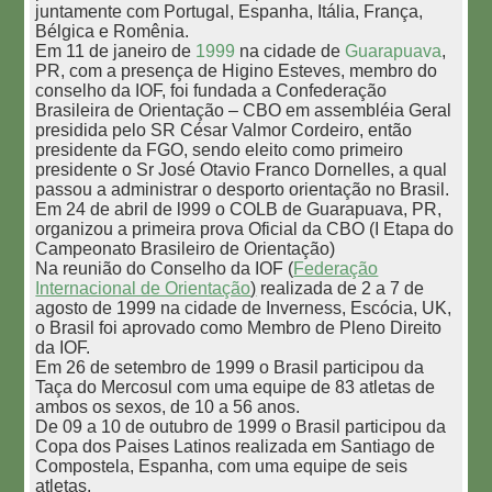
juntamente com Portugal, Espanha, Itália, França,
Bélgica e Romênia.
Em 11 de janeiro de
1999
na cidade de
Guarapuava
,
PR, com a presença de Higino Esteves, membro do
conselho da IOF, foi fundada a Confederação
Brasileira de Orientação – CBO em assembléia Geral
presidida pelo SR César Valmor Cordeiro, então
presidente da FGO, sendo eleito como primeiro
presidente o Sr José Otavio Franco Dornelles, a qual
passou a administrar o desporto orientação no Brasil.
Em 24 de abril de l999 o COLB de Guarapuava, PR,
organizou a primeira prova Oficial da CBO (I Etapa do
Campeonato Brasileiro de Orientação)
Na reunião do Conselho da IOF (
Federação
Internacional de Orientação
)
realizada de 2 a 7 de
agosto de 1999 na cidade de Inverness, Escócia, UK,
o Brasil foi aprovado como Membro de Pleno Direito
da IOF.
Em 26 de setembro de 1999 o Brasil participou da
Taça do Mercosul com uma equipe de 83 atletas de
ambos os sexos, de 10 a 56 anos.
De 09 a 10 de outubro de 1999 o Brasil participou da
Copa dos Paises Latinos realizada em Santiago de
Compostela, Espanha, com uma equipe de seis
atletas.