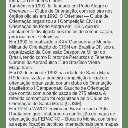
fundação de outros clubes.
Também em 1991, foi fundado em Porto Alegre o
Orienteer
— Clube de Orientação, com registro nos
órgãos oficiais em 1992. O Orienteer — Clube de
Orientação organizou a I Competição Civil de
Orientação de Porto Alegre em
1992
, que foi
amplamente divulgada nos meios de comunicação,
principalmente televisiva.
Em 1992 foi realizado o XXV Campeonato Mundial
Militar de Orientação do CISM em Brasília-DF, sob a
organização da Comissão Desportiva Militar do
Brasil, tendo como Diretor de Percursos o Tenente-
Coronel da Aeronáutica Euro Brasílico Vieira
Magalhães.
Em 02 de maio de 1992 na cidade de Santa Maria -
RS foi realizada a primeira competição oficial de
orientação organizada por um clube de Orientação
brasileiro: o I Campeonato Gaúcho de Orientação,
que contou com a participação de 275 atletas. A
referida competição foi organizada pelo Clube de
Orientação de Santa Maria (COSM).
Em
1994
a WWOP enviou ao Brasil o sueco Arto
Rautiainen que colaborou na confecção do mapa de
orientação da FEPAGRO – Boca do Monte, conforme
as especificações técnicas internacionais para mapas