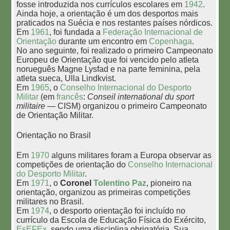
fosse introduzida nos currículos escolares em
1942
.
Ainda hoje, a orientação é um dos desportos mais
praticados na Suécia e nos restantes países nórdicos.
Em
1961
, foi fundada a
Federação Internacional de
Orientação
durante um encontro em
Copenhaga
.
No ano seguinte, foi realizado o primeiro Campeonato
Europeu de Orientação que foi vencido pelo atleta
norueguês Magne Lysfad e na parte feminina, pela
atleta sueca, Ulla Lindkvist.
Em
1965
, o
Conselho Internacional do Desporto
Militar
(em
francês
:
Conseil international du sport
militaire
— CISM) organizou o primeiro Campeonato
de Orientação Militar.
Orientação no Brasil
Em
1970
alguns militares foram a Europa observar as
competições de orientação do
Conselho Internacional
do Desporto Militar
.
Em
1971
, o
Coronel
Tolentino Paz
, pioneiro na
orientação, organizou as primeiras competições
militares no Brasil.
Em
1974
, o desporto orientação foi incluído no
currículo da Escola de Educação Física do Exército,
EsEFEx
, sendo uma disciplina obrigatória. Sua