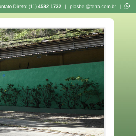
ntato Direto: (11)
4582-1732
|
plasbel@terra.com.br
|