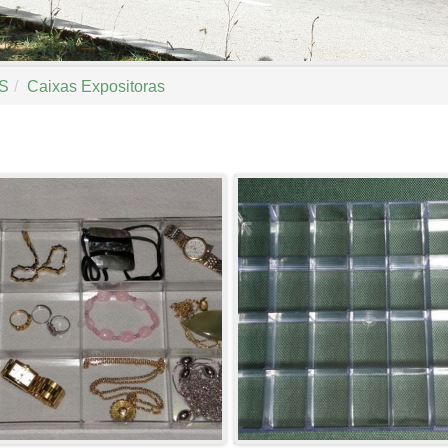
S
/
Caixas Expositoras